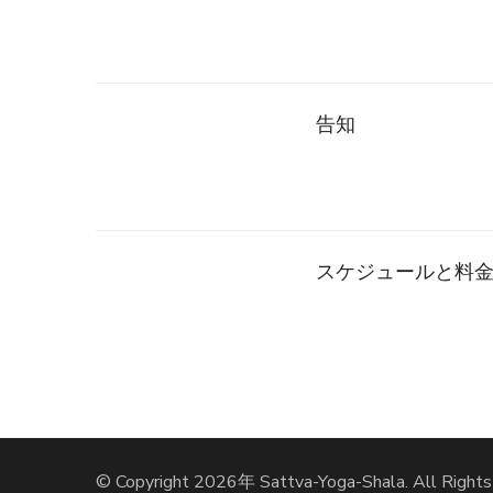
シ
ョ
告知
ン
スケジュールと料
© Copyright 2026年
Sattva-Yoga-Shala
. All Right