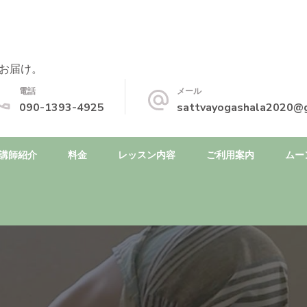
お届け。
電話
メール
090-1393-4925
sattvayogashala2020@
講師紹介
料金
レッスン内容
ご利用案内
ムー