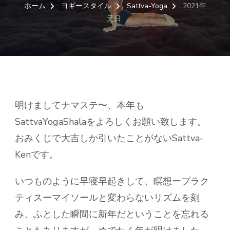
ホーム
ヨギースタイル
Sattva-Yoga
2021年
元日
明けましてナマステ〜、本年も
SattvaYogaShalaをよろしくお願い致します。
おみくじで大吉しか引いたことがないSattva-
Kenです。
いつものように早寝早起きして、瞑想ープラク
ティスーマイソールと変わらないリズムを刻
み、ふとした瞬間に新年だということを忘れる