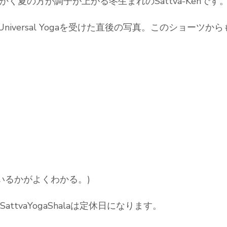
夏の方が調子が上がる冬生まれのSattva-Kenです
Universal Yogaを受けた直後の写真。このショー
いるかがよくわかる。)
ttvaYogaShalaは定休日になります。