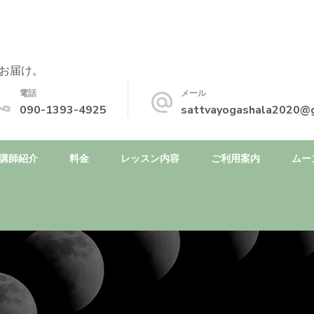
お届け。
電話
メール
090-1393-4925
sattvayogashala2020@
講師紹介
料金
レッスン内容
ご利用案内
ムー