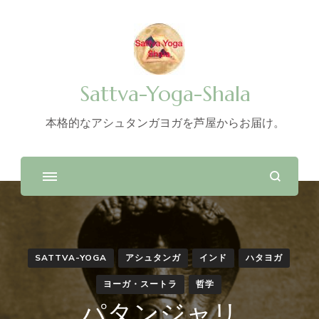
Sattva-Yoga-Shala
本格的なアシュタンガヨガを芦屋からお届け。
SATTVA-YOGA
アシュタンガ
インド
ハタヨガ
ヨーガ・スートラ
哲学
パタンジャリ