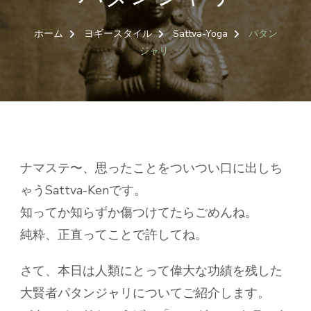
ホーム
ヨギースタイル
Sattva-Yoga
パタン
ジャリ
ナマステ〜、思ったことをついつい口に出しち
ゃうSattva-Kenです。
知ってか知らずか傷つけてたらごめんね。
純粋、正直ってことで許してね。
さて、本日は人類にとって偉大な功績を残した
大賢者パタンジャリについてご紹介します。