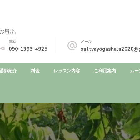
お届け。
電話
メール
090-1393-4925
sattvayogashala2020@
講師紹介
料金
レッスン内容
ご利用案内
ムー