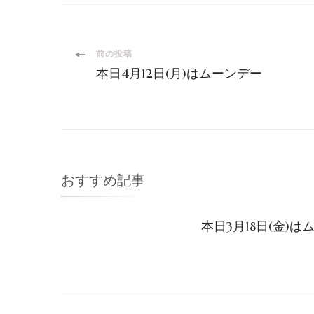
投
前の投稿
本日4月12日(月)はムーンデー
稿
ナ
ビ
おすすめ記事
ゲ
本日3月18日(金)は
ー
シ
ョ