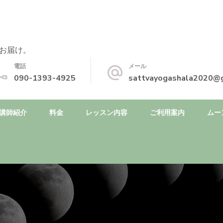
お届け。
電話
メール
090-1393-4925
sattvayogashala2020@
講師紹介
料金
レッスン内容
ご利用案内
ムー