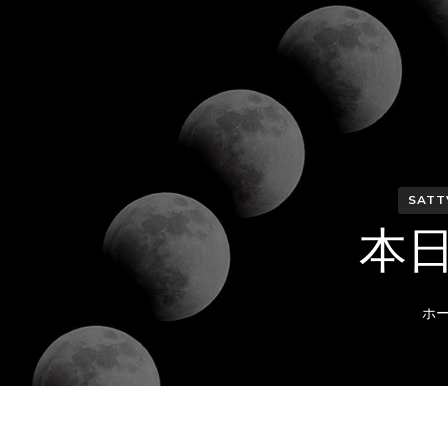
SATT
本日
ホ