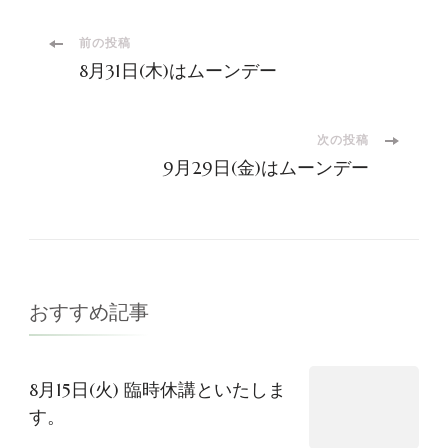
投
前の投稿
8月31日(木)はムーンデー
稿
ナ
次の投稿
9月29日(金)はムーンデー
ビ
ゲ
ー
おすすめ記事
シ
8月15日(火) 臨時休講といたしま
ョ
す。