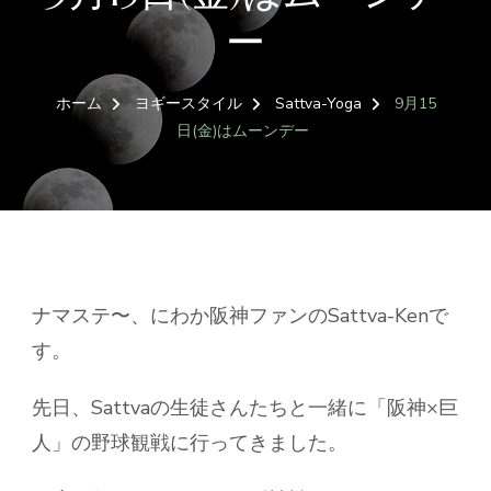
ー
ホーム
ヨギースタイル
Sattva-Yoga
9月15
日(金)はムーンデー
ナマステ〜、にわか阪神ファンのSattva-Kenで
す。
先日、Sattvaの生徒さんたちと一緒に「阪神×巨
人」の野球観戦に行ってきました。