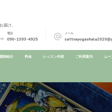
お届け。
電話
メール
090-1393-4925
sattvayogashala2020@
講師紹介
料金
レッスン内容
ご利用案内
ムー