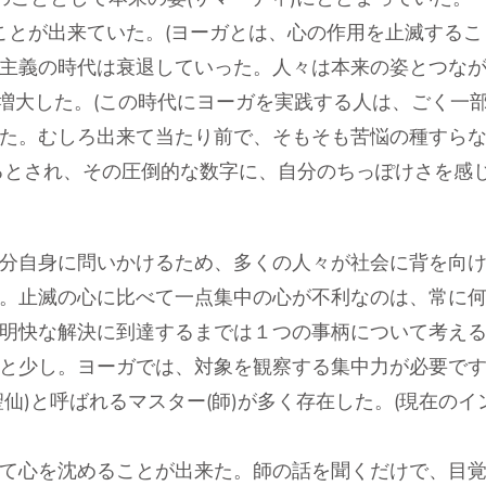
とが出来ていた。(ヨーガとは、心の作用を止滅すること
主義の時代は衰退していった。人々は本来の姿とつなが
が増大した。(この時代にヨーガを実践する人は、ごく一
た。むしろ出来て当たり前で、そもそも苦悩の種すらな
るとされ、その圧倒的な数字に、自分のちっぽけさを感じ
分自身に問いかけるため、多くの人々が社会に背を向
。止滅の心に比べて一点集中の心が不利なのは、常に
明快な解決に到達するまでは１つの事柄について考える
と少し。ヨーガでは、対象を観察する集中力が必要です
仙)と呼ばれるマスター(師)が多く存在した。(現在の
て心を沈めることが出来た。師の話を聞くだけで、目覚