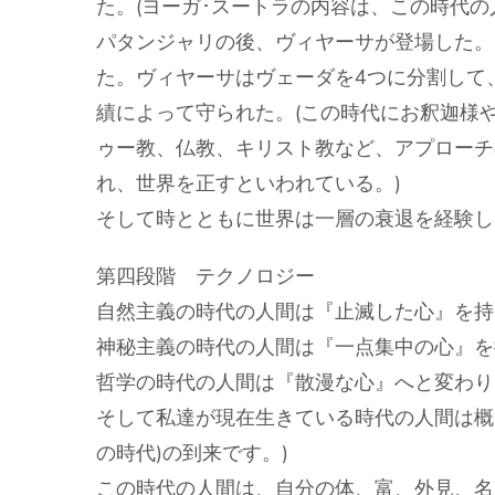
た。(ヨーガ･スートラの内容は、この時代
パタンジャリの後、ヴィヤーサが登場した。
た。ヴィヤーサはヴェーダを4つに分割して
績によって守られた。(この時代にお釈迦様
ゥー教、仏教、キリスト教など、アプローチ
れ、世界を正すといわれている。)
そして時とともに世界は一層の衰退を経験し
第四段階 テクノロジー
自然主義の時代の人間は『止滅した心』を持
神秘主義の時代の人間は『一点集中の心』を
哲学の時代の人間は『散漫な心』へと変わり
そして私達が現在生きている時代の人間は概
の時代)の到来です。)
この時代の人間は、自分の体、富、外見、名