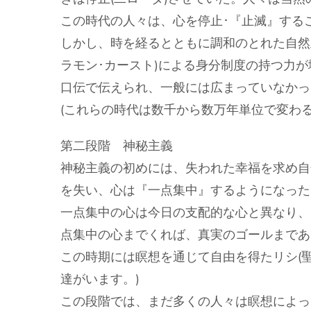
この時代の人々は、心を停止･『止滅』するこ
しかし、時を経るとともに調和のとれた自然
ラモン･カースト)による身分制度の持つ力
口伝で伝えられ、一般には広まっていなかっ
(これらの時代は数千から数万年単位で変わ
第二段階 神秘主義
神秘主義の初めには、失われた幸福を求め自
を失い、心は『一点集中』するようになった
一点集中の心は今日の支配的な心と異なり、
点集中の心までくれば、真実のゴールまであ
この時期には瞑想を通じて自由を得たリシ(聖
達がいます。)
この段階では、まだ多くの人々は瞑想によっ