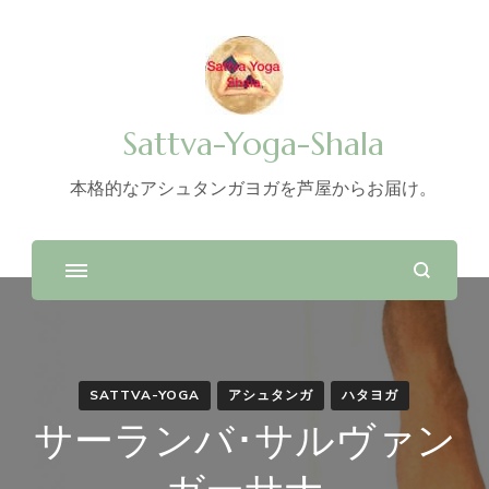
Sattva-Yoga-Shala
本格的なアシュタンガヨガを芦屋からお届け。
SATTVA-YOGA
アシュタンガ
ハタヨガ
サーランバ･サルヴァン